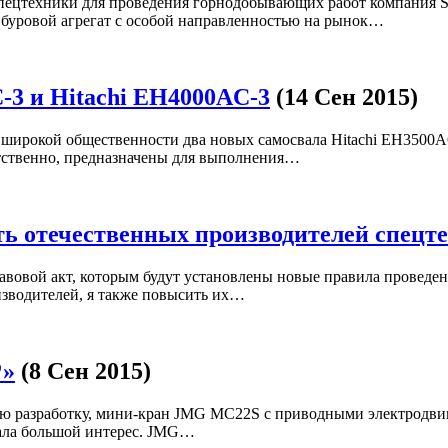
ецтехники для проведения горнодобывающих работ компания Sa
буровой агрегат с особой направленностью на рынок…
-3 и Hitachi EH4000AC-3
(14 Сен 2015)
ирокой общественности два новых самосвала Hitachi EH3500AC
етственно, предназначены для выполнения…
ь отечественных производителей спецте
авовой акт, которым будут установлены новые правила проведени
зводителей, я также повысить их…
Р»
(8 Сен 2015)
 разработку, мини-кран JMG MC22S с приводными электродвига
вала большой интерес. JMG…