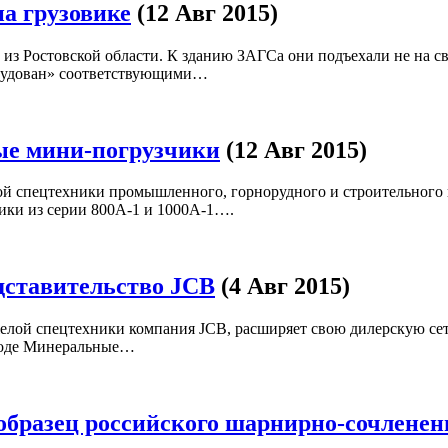
а грузовике
(12 Авг 2015)
з Ростовской области. К зданию ЗАГСа они подъехали не на св
борудован» соответствующими…
ые мини-погрузчики
(12 Авг 2015)
ной спецтехники промышленного, горнорудного и строительно
ики из серии 800А-1 и 1000А-1….
дставительство JCB
(4 Авг 2015)
лой спецтехники компания JCB, расширяет свою дилерскую сеть
ороде Минеральные…
разец российского шарнирно-сочлененн