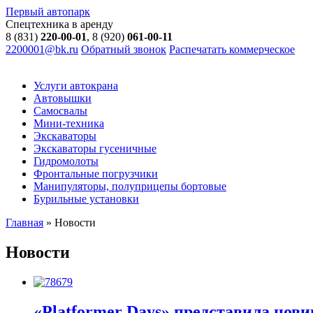
Первый автопарк
Спецтехника в аренду
8 (831)
220-00-01
, 8 (920)
061-00-11
2200001@bk.ru
Обратный звонок
Распечатать коммерческое
Услуги автокрана
Автовышки
Самосвалы
Мини-техника
Экскаваторы
Экскаваторы гусеничные
Гидромолоты
Фронтальные погрузчики
Манипуляторы, полуприцепы бортовые
Бурильные установки
Главная
»
Новости
Новости
«Platformer Days» представила нов