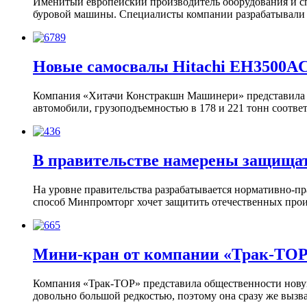
Именитый европейский производитель оборудования и сп
буровой машины. Специалисты компании разрабатывали 
Новые самосвалы Hitachi EH3500AC
Компания «Хитачи Констракшн Машинери» представила ш
автомобили, грузоподъемностью в 178 и 221 тонн соотв
В правительстве намерены защищат
На уровне правительства разрабатывается нормативно-пр
способ Минпромторг хочет защитить отечественных прои
Мини-кран от компании «Трак-ТО
Компания «Трак-ТОР» представила общественности новую
довольно большой редкостью, поэтому она сразу же выз