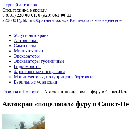
Первый автопарк
Спецтехника в аренду
8 (831)
220-00-01
, 8 (920)
061-00-11
2200001@bk.ru
Обратный звонок
Распечатать коммерческое
Услуги автокрана
Автовышки
Самосвалы
Мини-техника
Экскаваторы
Экскаваторы гусеничные
Гидромолоты
Фронтальные погрузчики
Манипуляторы, полуприцепы бортовые
Бурильные установки
Главная
»
Новости
»
Автокран «поцеловал» фуру в Санкт-Пете
Автокран «поцеловал» фуру в Санкт-Пе