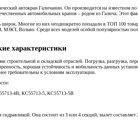
ический автокран Галичанин. Он производится на известном по 
ечественных автомобильных кранов – родом из Галича. Этот фак
 широк. Многие из них неоднократно попадали в ТОП 100 това
 МЗКТ, Вольво. Среди всех моделей особой популярностью польз
кие характеристики
ми строительной и складской отраслей. Погрузка, разгрузка, п
ренность, хорошая устойчивость и мобильность данных установ
нее требовательны к условиям эксплуатации.
сти:
С55713-4В, КС55713-5, КС55713-5В
 гидравликой. Она состоит из 3 или 4 секций, вылет составляет