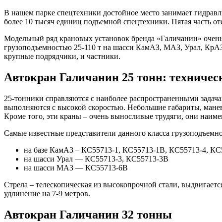
В нашем парке спецтехники достойное место занимает гидравл
более 10 тысяч единиц подъемной спецтехники. Пятая часть от
Модельный ряд крановых установок бренда «Галичанин» очень
грузоподъемностью 25-110 т на шасси КамАЗ, МАЗ, Урал, КрАЗ,
крупные подрядчики, и частники.
Автокран Галичанин 25 тонн: техничес
25-тонники справляются с наиболее распространенными задача
выполняются с высокой скоростью. Небольшие габариты, манев
Кроме того, эти краны – очень выносливые трудяги, они наиме
Самые известные представители данного класса грузоподъемно
на базе КамАЗ – КС55713-1, КС55713-1В, КС55713-4, К
на шасси Урал — КС55713-3, КС55713-3В
на шасси МАЗ — КС55713-6В
Стрела – телескопическая из высокопрочной стали, выдвигается
удлинение на 7-9 метров.
Автокран Галичанин 32 тонны