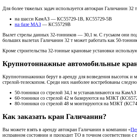
Для более тяжелых задач используется автокран Галичанин 32 т
на шасси КамАЗ — КС55729-1B, КС55729-5B
на базе МАЗ
— КС55729B
Вылет стрелы данных 32-тонников — 30,1 м. С гуськом они по
больших вылетах Галичанин 32 т может работать как 50-тонник
Кроме строительства 32-тонные крановые установки использую
Крупнотоннажные автомобильные кра
Крупнотоннажники берут в аренду для возведения высоток и 
стрелой-телескопом. Среди них наиболее востребованы следу
50-тонники со стрелой 34,1 м устанавливаются на КамАЗ
60-тонники со стрелой 42 м базируются на МЗКТ (КС6572
80-тонники со стрелой 48 м монтируются на МЗКТ (КС74
Как заказать кран Галичанин?
Вы можете взять в аренду автокран Галичанин в компании «
Пе
исправном состоянии и проходит ТО в точном соответствии с