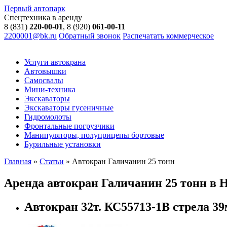
Первый автопарк
Спецтехника в аренду
8 (831)
220-00-01
, 8 (920)
061-00-11
2200001@bk.ru
Обратный звонок
Распечатать коммерческое
Услуги автокрана
Автовышки
Самосвалы
Мини-техника
Экскаваторы
Экскаваторы гусеничные
Гидромолоты
Фронтальные погрузчики
Манипуляторы, полуприцепы бортовые
Бурильные установки
Главная
»
Статьи
»
Автокран Галичанин 25 тонн
Аренда автокран Галичанин 25 тонн в 
Автокран 32т. КС55713-1В стрела 39