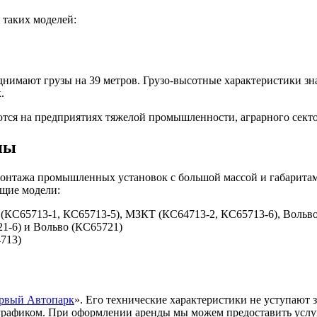
 таких моделей:
днимают грузы на 39 метров. Грузо-высотные характеристики з
.
тся на предприятиях тяжелой промышленности, аграрного сектор
ны
монтажа промышленных установок с большой массой и габарита
ющие модели:
 (КС65713-1, КС65713-5), МЗКТ (КС64713-2, КС65713-6), Вольв
1-6) и Вольво (КС65721)
713)
рвый Автопарк
». Его технические характеристики не уступают 
 графиком. При оформлении аренды мы можем предоставить усл