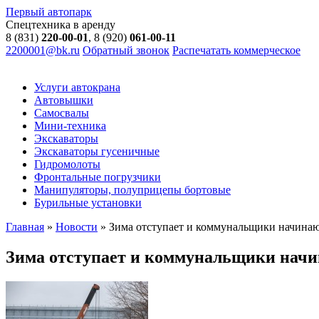
Первый автопарк
Спецтехника в аренду
8 (831)
220-00-01
, 8 (920)
061-00-11
2200001@bk.ru
Обратный звонок
Распечатать коммерческое
Услуги автокрана
Автовышки
Самосвалы
Мини-техника
Экскаваторы
Экскаваторы гусеничные
Гидромолоты
Фронтальные погрузчики
Манипуляторы, полуприцепы бортовые
Бурильные установки
Главная
»
Новости
»
Зима отступает и коммунальщики начинаю
Зима отступает и коммунальщики начи