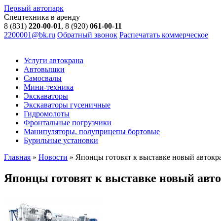
Первый автопарк
Спецтехника в аренду
8 (831)
220-00-01
, 8 (920)
061-00-11
2200001@bk.ru
Обратный звонок
Распечатать коммерческое
Услуги автокрана
Автовышки
Самосвалы
Мини-техника
Экскаваторы
Экскаваторы гусеничные
Гидромолоты
Фронтальные погрузчики
Манипуляторы, полуприцепы бортовые
Бурильные установки
Главная
»
Новости
»
Японцы готовят к выставке новый автокр
Японцы готовят к выставке новый авт