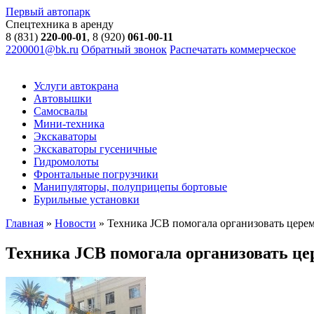
Первый автопарк
Спецтехника в аренду
8 (831)
220-00-01
, 8 (920)
061-00-11
2200001@bk.ru
Обратный звонок
Распечатать коммерческое
Услуги автокрана
Автовышки
Самосвалы
Мини-техника
Экскаваторы
Экскаваторы гусеничные
Гидромолоты
Фронтальные погрузчики
Манипуляторы, полуприцепы бортовые
Бурильные установки
Главная
»
Новости
»
Техника JCB помогала организовать це
Техника JCB помогала организовать 