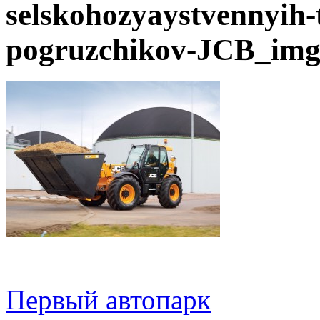
selskohozyaystvennyih-
pogruzchikov-JCB_im
Первый автопарк