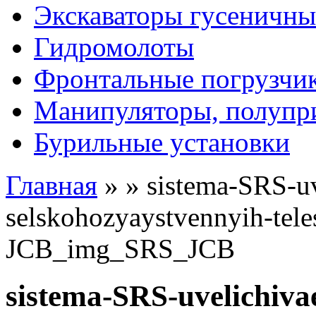
Экскаваторы гусеничны
Гидромолоты
Фронтальные погрузчи
Манипуляторы, полупр
Бурильные установки
Главная
»
»
sistema-SRS-uv
selskohozyaystvennyih-tel
JCB_img_SRS_JCB
sistema-SRS-uvelichivae