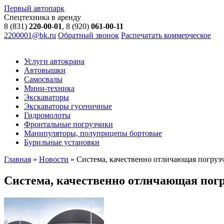
Первый автопарк
Спецтехника в аренду
8 (831)
220-00-01
, 8 (920)
061-00-11
2200001@bk.ru
Обратный звонок
Распечатать коммерческое
Услуги автокрана
Автовышки
Самосвалы
Мини-техника
Экскаваторы
Экскаваторы гусеничные
Гидромолоты
Фронтальные погрузчики
Манипуляторы, полуприцепы бортовые
Бурильные установки
Главная
»
Новости
»
Система, качественно отличающая погруз
Система, качественно отличающая пог