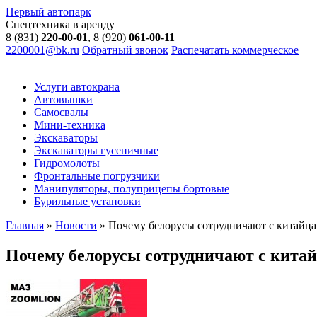
Первый автопарк
Спецтехника в аренду
8 (831)
220-00-01
, 8 (920)
061-00-11
2200001@bk.ru
Обратный звонок
Распечатать коммерческое
Услуги автокрана
Автовышки
Самосвалы
Мини-техника
Экскаваторы
Экскаваторы гусеничные
Гидромолоты
Фронтальные погрузчики
Манипуляторы, полуприцепы бортовые
Бурильные установки
Главная
»
Новости
»
Почему белорусы сотрудничают с китайцам
Почему белорусы сотрудничают с китай