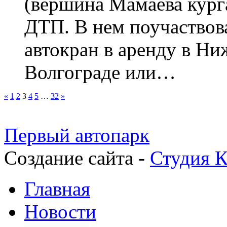
(вершина Мамаева кург
ДТП. В нем поучаствов
автокран в аренду в Н
Волгограде или…
«
1
2
3
4
5
…
32
»
Первый автопарк
Создание сайта -
Студия К
Главная
Новости