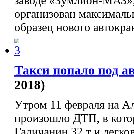
заводе «Зумлион-МАЗ»,
организован максималь
образец нового автокр
Такси попало под а
2018)
Утром 11 февраля на А
произошло ДТП, в кото
Галичанин 32 т и легко