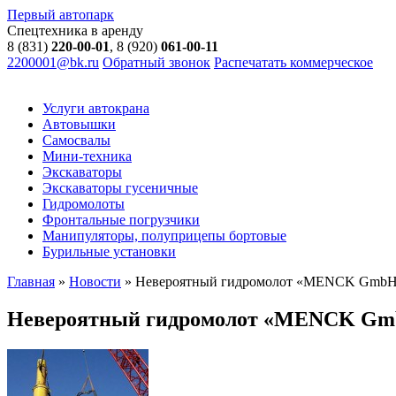
Первый автопарк
Спецтехника в аренду
8 (831)
220-00-01
, 8 (920)
061-00-11
2200001@bk.ru
Обратный звонок
Распечатать коммерческое
Услуги автокрана
Автовышки
Самосвалы
Мини-техника
Экскаваторы
Экскаваторы гусеничные
Гидромолоты
Фронтальные погрузчики
Манипуляторы, полуприцепы бортовые
Бурильные установки
Главная
»
Новости
»
Невероятный гидромолот «MENCK Gmb
Невероятный гидромолот «MENCK G