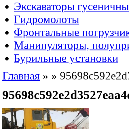
Экскаваторы гусеничны
Гидромолоты
Фронтальные погрузчи
Манипуляторы, полупр
Бурильные установки
Главная
»
»
95698c592e2d
95698c592e2d3527eaa4