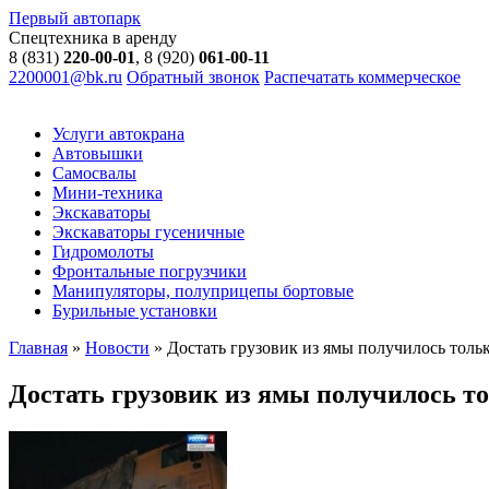
Первый автопарк
Спецтехника в аренду
8 (831)
220-00-01
, 8 (920)
061-00-11
2200001@bk.ru
Обратный звонок
Распечатать коммерческое
Услуги автокрана
Автовышки
Самосвалы
Мини-техника
Экскаваторы
Экскаваторы гусеничные
Гидромолоты
Фронтальные погрузчики
Манипуляторы, полуприцепы бортовые
Бурильные установки
Главная
»
Новости
»
Достать грузовик из ямы получилось тольк
Достать грузовик из ямы получилось то