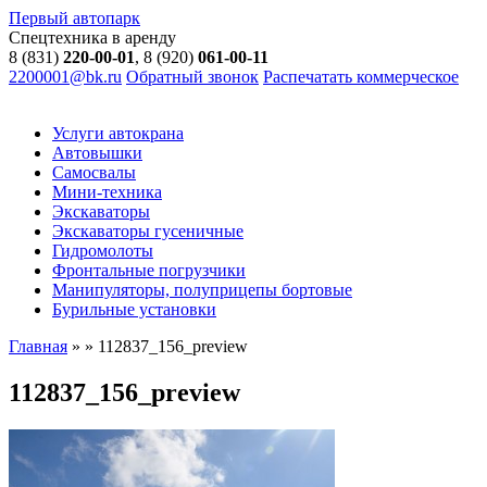
Первый автопарк
Спецтехника в аренду
8 (831)
220-00-01
, 8 (920)
061-00-11
2200001@bk.ru
Обратный звонок
Распечатать коммерческое
Услуги автокрана
Автовышки
Самосвалы
Мини-техника
Экскаваторы
Экскаваторы гусеничные
Гидромолоты
Фронтальные погрузчики
Манипуляторы, полуприцепы бортовые
Бурильные установки
Главная
»
»
112837_156_preview
112837_156_preview