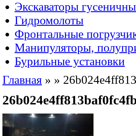
Экскаваторы гусеничны
Гидромолоты
Фронтальные погрузчи
Манипуляторы, полупр
Бурильные установки
Главная
»
»
26b024e4ff81
26b024e4ff813baf0fc4f