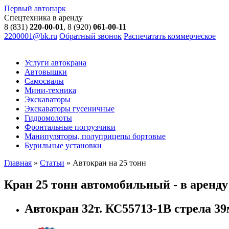
Первый автопарк
Спецтехника в аренду
8 (831)
220-00-01
, 8 (920)
061-00-11
2200001@bk.ru
Обратный звонок
Распечатать коммерческое
Услуги автокрана
Автовышки
Самосвалы
Мини-техника
Экскаваторы
Экскаваторы гусеничные
Гидромолоты
Фронтальные погрузчики
Манипуляторы, полуприцепы бортовые
Бурильные установки
Главная
»
Статьи
»
Автокран на 25 тонн
Кран 25 тонн автомобильный - в аренд
Автокран 32т. КС55713-1В стрела 39