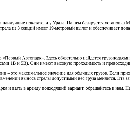
наилучшие показатели у Урала. На нем базируется установка МК
трела из 3 секций имеет 19-метровый вылет и обеспечивает подач
ю «Первый Автопарк». Здесь обязательно найдется грузоподъемна
ксами 1В и 5В). Они имеют высокую проходимость и превосходн
онн – это максимальное значение для обычных грузов. Если при
изменении выноса стрелы допустимый вес груза меняется. Эта з
ка и взять в аренду подходящий вариант, обращайтесь к нам. Н