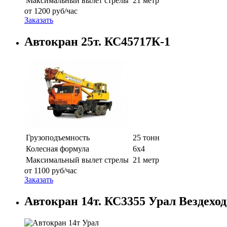
Максимальный вылет стрелы
21 метр
от
1200
руб/час
Заказать
Автокран 25т. КС45717К-1
Грузоподъемность
25 тонн
Колесная формула
6х4
Максимальный вылет стрелы
21 метр
от
1100
руб/час
Заказать
Автокран 14т. КС3355 Урал Вездеход