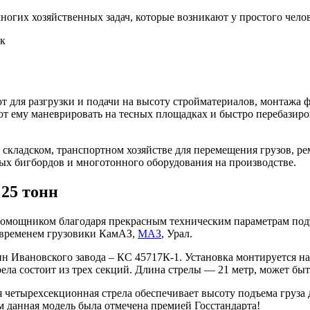
ногих хозяйственных задач, которые возникают у простого чело
ик
т для разгрузки и подачи на высоту стройматериалов, монтажа 
т ему маневрировать на тесных площадках и быстро перебазиро
, складском, транспортном хозяйстве для перемещения грузов, р
х бигбордов и многотонного оборудования на производстве.
25 тонн
помощником благодаря прекрасным техническим параметрам подъ
е временем грузовики КамАЗ,
МАЗ
, Урал.
онн Ивановского завода – КС 45717К-1. Установка монтируется н
ела состоит из трех секций. Длина стрелы — 21 метр, может быт
етырехсекционная стрела обеспечивает высоту подъема груза до 
ом данная модель была отмечена премией Госстандарта!