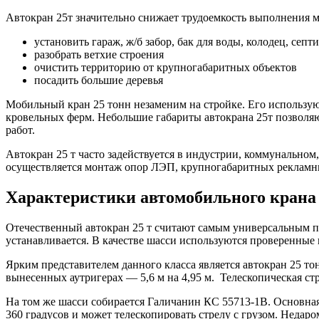
Автокран 25т значительно снижает трудоемкость выполнения м
установить гараж, ж/б забор, бак для воды, колодец, септ
разобрать ветхие строения
очистить территорию от крупногабаритных объектов
посадить большие деревья
Мобильный кран 25 тонн незаменим на стройке. Его использую
кровельных ферм. Небольшие габариты автокрана 25т позволяю
работ.
Автокран 25 т часто задействуется в индустрии, коммунальном
осуществляется монтаж опор ЛЭП, крупногабаритных рекламны
Характеристики автомобильного крана 
Отечественный автокран 25 т считают самым универсальным 
устанавливается. В качестве шасси используются проверенны
Ярким представителем данного класса является автокран 25 т
вынесенных аутригерах — 5,6 м на 4,95 м. Телескопическая стр
На том же шасси собирается Галичанин КС 55713-1В. Основная ч
360 градусов и может телескопировать стрелу с грузом. Недар