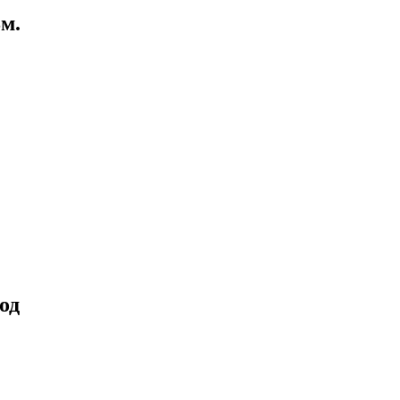
8м.
од